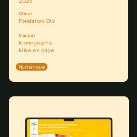
2025
Client
Fondation Olo
Mandat
Iconographie
Mise en page
Numérique