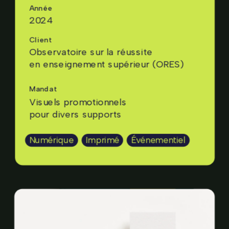
Année
2024
Client
Observatoire sur la réussite
en enseignement supérieur (ORES)
Mandat
Visuels promotionnels 
pour divers supports
Numérique
Imprimé
Événementiel